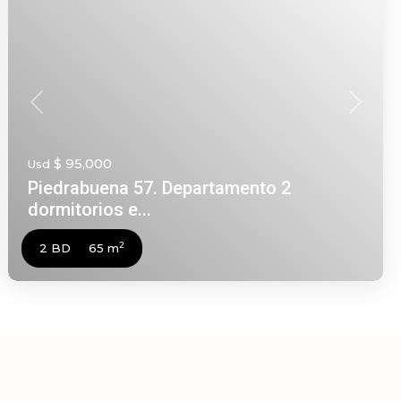
nte
Anterior
Siguien
$ 95,000
Usd
Piedrabuena 57. Departamento 2
dormitorios e...
2
2 BD
65 m