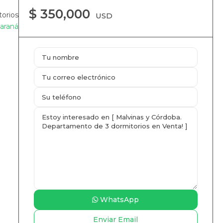
$ 350,000
orios
USD
araná
WhatsApp