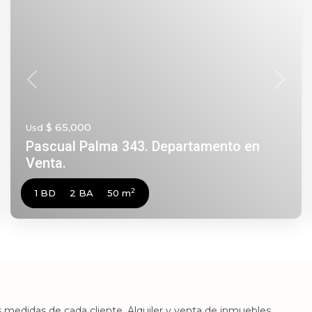
nte
Anterior
Siguie
$ 65,000
Usd
Pascual Palma 343. Departamento en
Venta.
2
1 BD
2 BA
50 m
 medidas de cada cliente. Alquiler y venta de inmuebles.