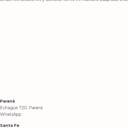
Panel de administrador
Inicio
Alquiler
Ventas
Tasación
Nosotros
Blog
Paraná
Echagüe 720, Paraná
WhatsApp:
343 5087586
Santa Fe