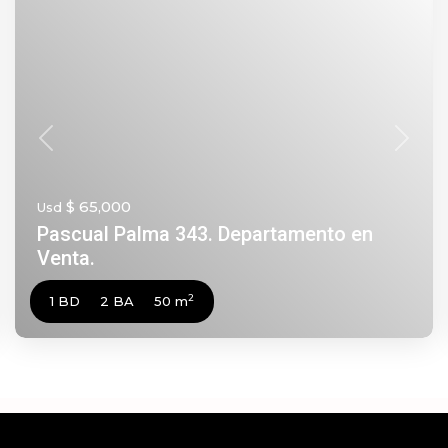
nte
Anterior
Siguie
$ 65,000
Usd
Pascual Palma 343. Departamento en
Venta.
2
1 BD
2 BA
50 m