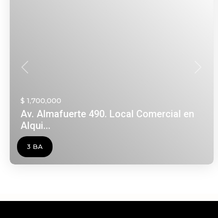
Anterior
Siguie
$ 1,700,000
Av. Almafuerte 490. Local Comercial en
Alqui...
3 BA