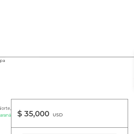
pa
Me interesa
Norte,
$ 35,000
USD
araná