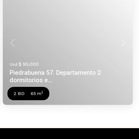
nte
Anterior
Siguien
$ 95,000
Usd
Piedrabuena 57. Departamento 2
dormitorios e...
2
2 BD
65 m