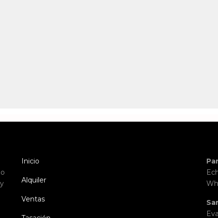
Inicio
Pa
io
Ech
Alquiler
 y
Wh
Ventas
Sa
Eva