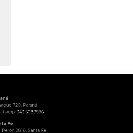
raná
agüe 720, Paraná
atsApp:
343 5087586
nta Fe
 Perón 2818, Santa Fe