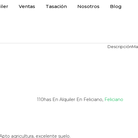
iler
Ventas
Tasación
Nosotros
Blog
Descripción
Ma
110has En Alquiler En Feliciano,
Feliciano
Apto agricultura, excelente suelo.