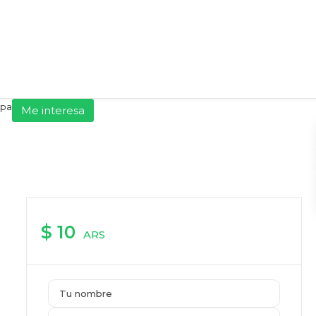
pa
Me interesa
$ 10
ARS