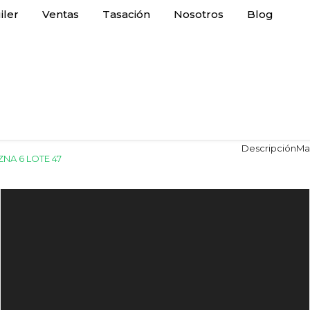
iler
Ventas
Tasación
Nosotros
Blog
Descripción
Ma
MZNA 6 LOTE 47