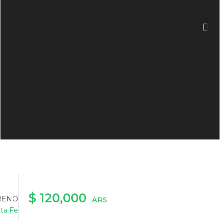
Nex
$ 120,000
RRENO
ARS
ta Fe