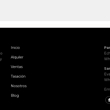
Inicio
Pa
io
Ech
Alquiler
 y
Wh
Ventas
Sa
Eva
Tasación
Wh
Nosotros
Ema
Blog