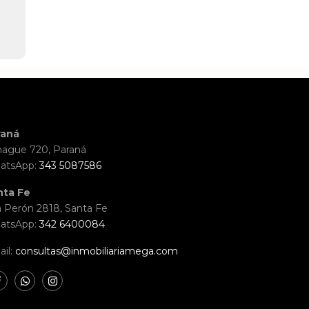
raná
agüe 720, Paraná
atsApp:
343 5087586
nta Fe
 Perón 2818, Santa Fe
atsApp:
342 6400084
il:
consultas@inmobiliariamega.com