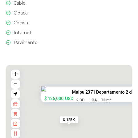
Cable
Cloaca
Cocina
Internet
Pavimento
Maipu 2371 Departamento 2 dorm
$ 125,000
USD
2
2 BD
1 BA
73 m
$ 125K