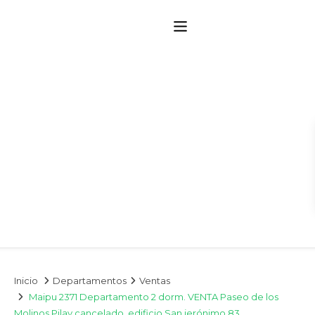
Inicio
Departamentos
Ventas
Maipu 2371 Departamento 2 dorm. VENTA Paseo de los
Molinos Pilay cancelado. edificio San jerónimo 83