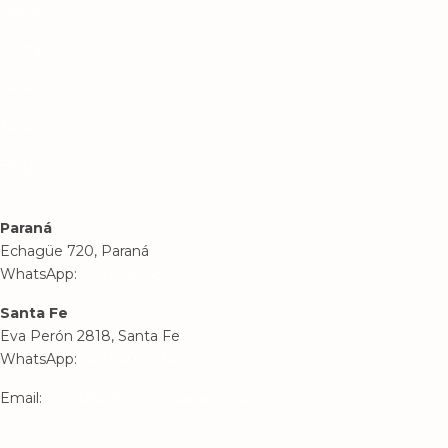
Alquiler
Ventas
Tasación
Nosotros
Blog
Paraná
Echagüe 720, Paraná
WhatsApp:
343 5087586
Santa Fe
Eva Perón 2818, Santa Fe
WhatsApp:
342 6400084
Email:
consultas@inmobiliariamega.com