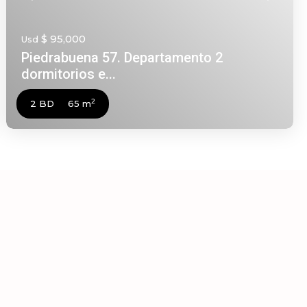
$ 95,000
Usd
Piedrabuena 57. Departamento 2
dormitorios e...
2
2 BD
65 m