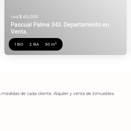
$ 65,000
Usd
Pascual Palma 343. Departamento en
Venta.
2
1 BD
2 BA
50 m
 medidas de cada cliente. Alquiler y venta de inmuebles.