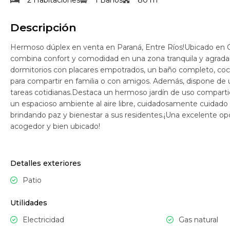
2 Habitaciones
1 Baños
80 m
Descripción
Hermoso dúplex en venta en Paraná, Entre Ríos!Ubicado en C
combina confort y comodidad en una zona tranquila y agrada
dormitorios con placares empotrados, un baño completo, cocin
para compartir en familia o con amigos. Además, dispone de u
tareas cotidianas.Destaca un hermoso jardín de uso compartid
un espacioso ambiente al aire libre, cuidadosamente cuidado 
brindando paz y bienestar a sus residentes.¡Una excelente opo
acogedor y bien ubicado!
Detalles exteriores
Patio
Utilidades
Electricidad
Gas natural