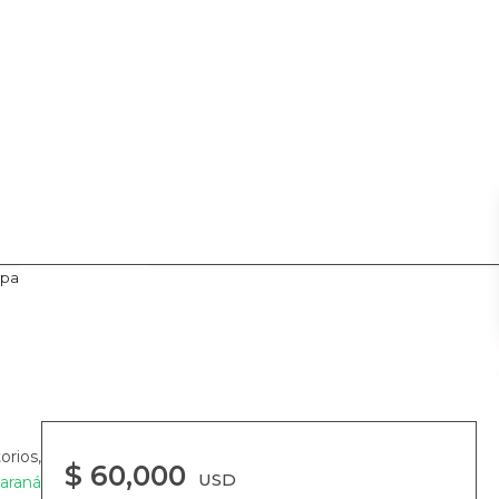
pa
Me interesa
orios,
$ 60,000
USD
araná