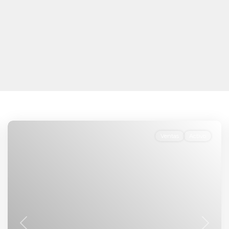
Ventas
Activo
nte
Anterior
Siguie