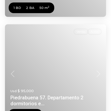
2
1 BD
2 BA
50 m
Ventas
Activo
Anterior
Siguien
$ 95,000
Usd
Piedrabuena 57. Departamento 2
dormitorios e...