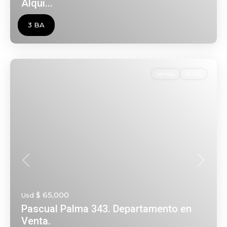
Alqui...
3 BA
Ventas
Activo
Anterior
Siguien
$ 65,000
Usd
Pascual Palma 343. Departamento en
Venta.