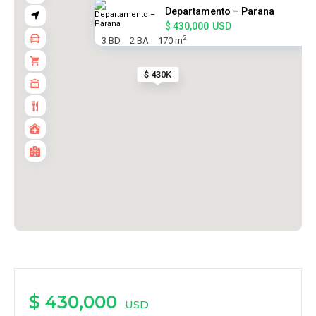
Departamento – Parana
$ 430,000
USD
2
3 BD
2 BA
170 m
$ 430K
$ 430,000
USD