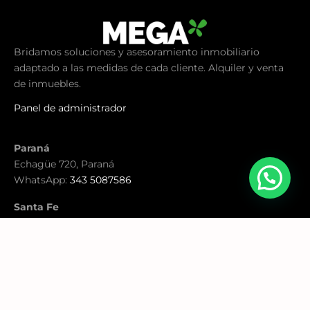
Bridamos soluciones y asesoramiento inmobiliario
adaptado a las medidas de cada cliente. Alquiler y venta
de inmuebles.
Panel de administrador
Paraná
Echagüe 720, Paraná
WhatsApp:
343 5087586
Santa Fe
Eva Perón 2818, Santa Fe
WhatsApp:
342 6400084
Email:
consultas@inmobiliariamega.com