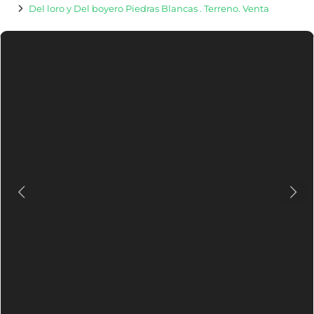
Del loro y Del boyero Piedras Blancas . Terreno. Venta
Previous
Nex