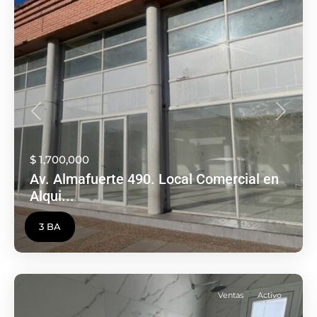
Anterior
Siguien
$ 1,700,000
Av. Almafuerte 490. Local Comercial en
Alqui...
3 BA
Ventas
Activo