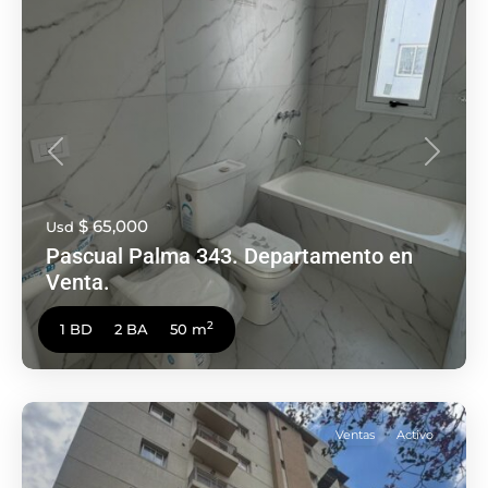
Anterior
Siguien
$ 65,000
Usd
Pascual Palma 343. Departamento en
Venta.
2
1 BD
2 BA
50 m
Ventas
Activo