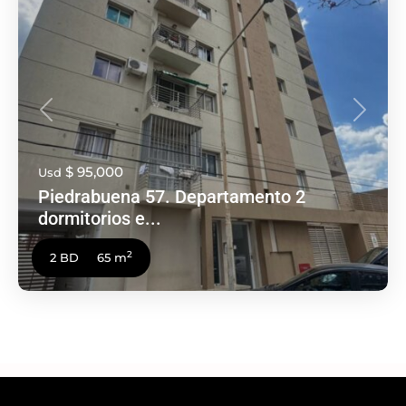
Anterior
Siguien
$ 95,000
Usd
Piedrabuena 57. Departamento 2
dormitorios e...
2
2 BD
65 m