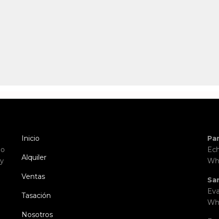
Inicio
Pa
io
Ech
Alquiler
 y
Wh
Ventas
Sa
Eva
Tasación
Wh
Nosotros