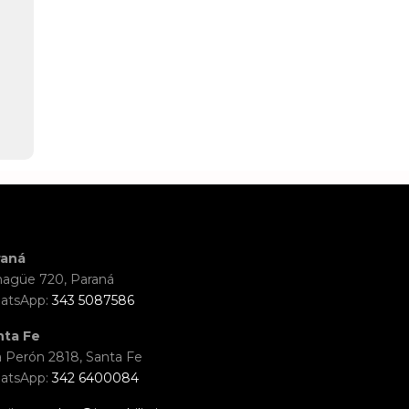
raná
agüe 720, Paraná
atsApp:
343 5087586
nta Fe
 Perón 2818, Santa Fe
atsApp:
342 6400084