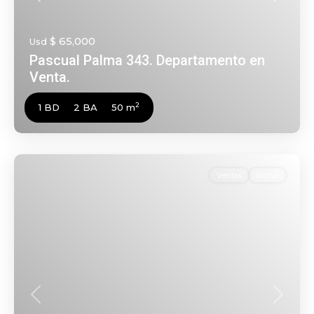
$ 65,000
Usd
Pascual Palma 343. Departamento en
Venta.
2
1 BD
2 BA
50 m
Ventas
Activo
Anterior
Siguien