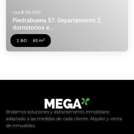
$ 95,000
Usd
Piedrabuena 57. Departamento 2
dormitorios e...
2
2 BD
65 m
Bridamos soluciones y asesoramiento inmobiliario
adaptado a las medidas de cada cliente. Alquiler y venta
de inmuebles.