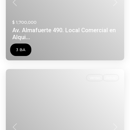
Anterior
Siguien
$ 1,700,000
Av. Almafuerte 490. Local Comercial en
Alqui...
3 BA
Ventas
Activo
Anterior
Siguien