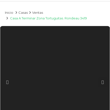
Inicio
Casas
Ventas
Casa A Terminar Zona Tortuguitas. Rondeau 3419
Previous
Nex