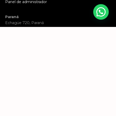
Panel de administrador
Paraná
Echagüe 720, Paraná
WhatsApp:
343 5087586
Santa Fe
Eva Perón 2818, Santa Fe
WhatsApp:
342 6400084
Email:
consultas@inmobiliariamega.com
Hecho con ♥︎ por
AV consultora