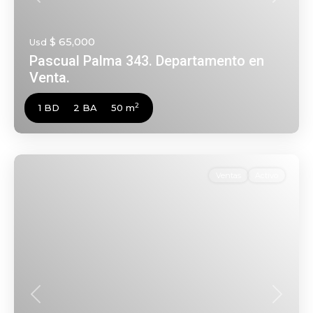
Anterior
Siguien
$ 65,000
Usd
Pascual Palma 343. Departamento en
Venta.
2
1 BD
2 BA
50 m
Ventas
Activo
Anterior
Siguien