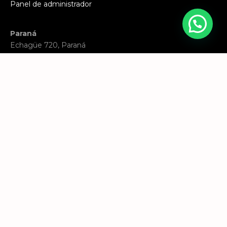
Panel de administrador
Paraná
Echagüe 720, Paraná
WhatsApp:
343 5087586
Santa Fe
Eva Perón 2818, Santa Fe
WhatsApp:
342 6400084
Email:
consultas@inmobiliariamega.com
Hecho con ♥︎ por
AV consultora