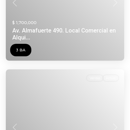
Anterior
Siguien
$ 1,700,000
Av. Almafuerte 490. Local Comercial en
Alqui...
3 BA
Ventas
Activo