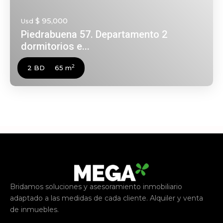
$ 95,000
Usd
Piedrabuena 57. Departamento 2
dormitorios e...
2
2 BD
65 m
Bridamos soluciones y asesoramiento inmobiliario
adaptado a las medidas de cada cliente. Alquiler y venta
de inmuebles.