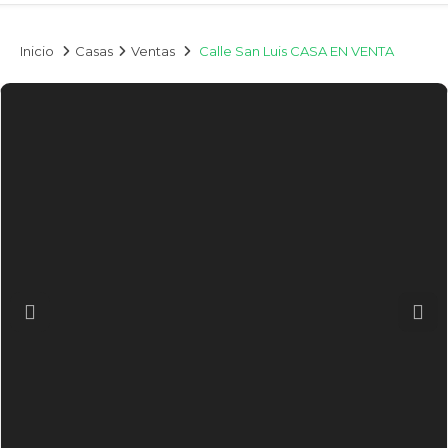
Inicio
Casas
Ventas
Calle San Luis CASA EN VENTA
Previous
Nex