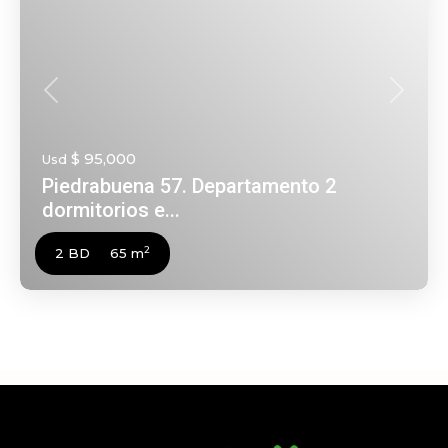
Anterior
Siguien
$ 95,000
Usd
Piedrabuena 57. Departamento 2
dormitorios e...
2
2 BD
65 m