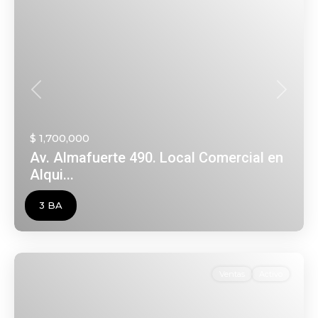
Anterior
Siguien
$ 1,700,000
Av. Almafuerte 490. Local Comercial en
Alqui...
3 BA
Ventas
Activo