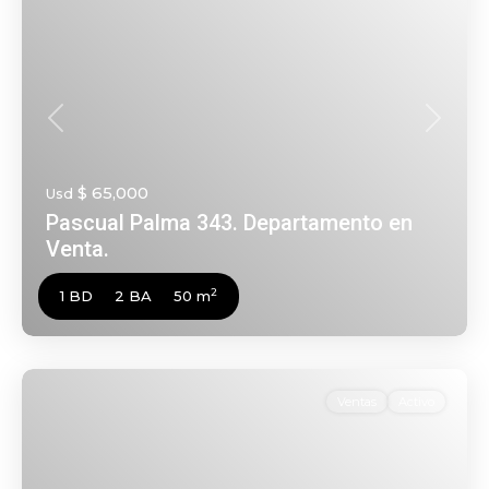
Anterior
Siguien
$ 65,000
Usd
Pascual Palma 343. Departamento en
Venta.
2
1 BD
2 BA
50 m
Ventas
Activo