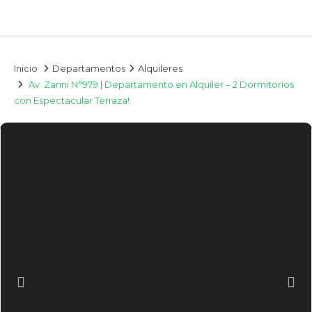
Inicio
Departamentos
Alquileres
Av. Zanni N°979 | Departamento en Alquiler – 2 Dormitorios
con Espectacular Terraza!
Previous
Nex