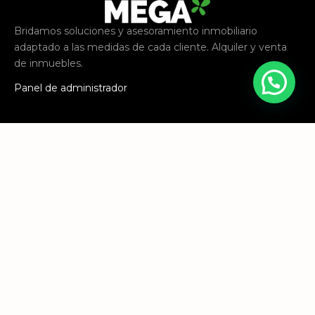
Bridamos soluciones y asesoramiento inmobiliario
adaptado a las medidas de cada cliente. Alquiler y venta
de inmuebles.
Panel de administrador
Paraná
Echagüe 720, Paraná
WhatsApp:
343 5087586
Santa Fe
Eva Perón 2818, Santa Fe
WhatsApp:
342 6400084
Email:
consultas@inmobiliariamega.com