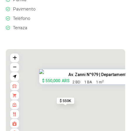
Pavimento
Teléfono
Terraza
Av. Zanni N°979 | Departamento..
$ 550,000
ARS
2
2 BD
1 BA
1 m
$ 550K