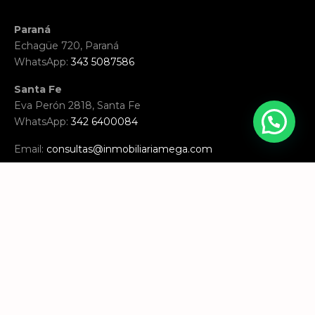
Paraná
Echagüe 720, Paraná
WhatsApp:
343 5087586
Santa Fe
Eva Perón 2818, Santa Fe
WhatsApp:
342 6400084
Email:
consultas@inmobiliariamega.com
Hecho con ♥︎ por
AV consultora