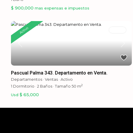
$ 900,000
mas expensas e impuestos
Activo
Ventas
Previous
Next
Pascual Palma 343. Departamento en Venta.
Departamentos
·
Ventas
·
Activo
2
1
Dormitorio
·
2
Baños
·
Tamaño
50 m
$ 65,000
Usd