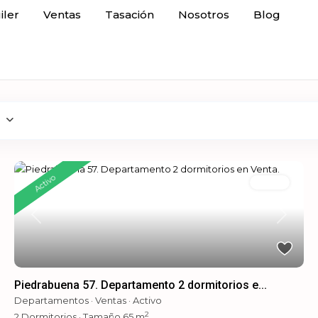
iler
Ventas
Tasación
Nosotros
Blog
Activo
Ventas
Previous
Next
Piedrabuena 57. Departamento 2 dormitorios e...
Departamentos
·
Ventas
·
Activo
2
2
Dormitorios
·
Tamaño
65 m