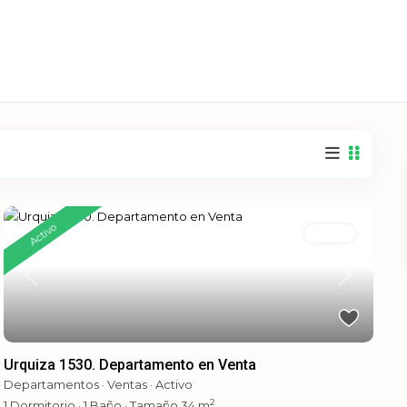
Activo
Ventas
Previous
Next
Urquiza 1530. Departamento en Venta
Departamentos
·
Ventas
·
Activo
2
1
Dormitorio
·
1
Baño
·
Tamaño
34 m