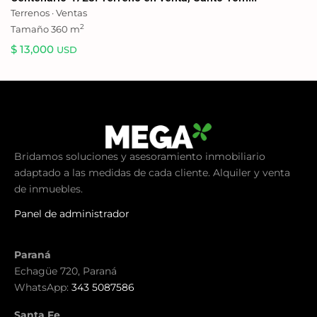
Terrenos
·
Ventas
2
Tamaño
360 m
$ 13,000
USD
Bridamos soluciones y asesoramiento inmobiliario
adaptado a las medidas de cada cliente. Alquiler y venta
de inmuebles.
Panel de administrador
Paraná
Echagüe 720, Paraná
WhatsApp:
343 5087586
Santa Fe