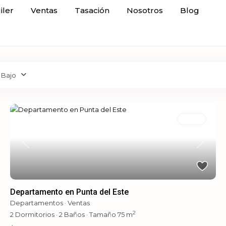
iler
Ventas
Tasación
Nosotros
Blog
 Bajo
Ventas
Previous
Next
Departamento en Punta del Este
Departamentos
·
Ventas
2
2
Dormitorios
·
2
Baños
·
Tamaño
75 m