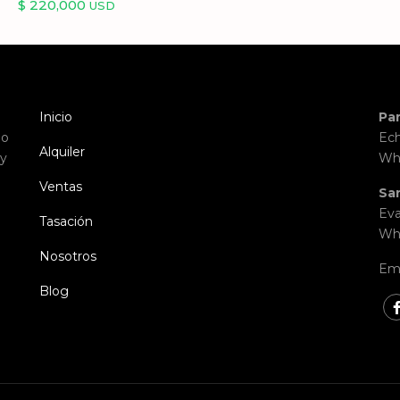
$ 220,000
USD
Inicio
Pa
io
Ech
Alquiler
 y
Wh
Ventas
Sa
Eva
Tasación
Wh
Nosotros
Ema
Blog