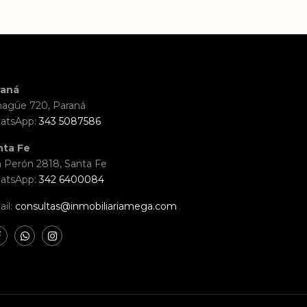
raná
agüe 720, Paraná
atsApp:
343 5087586
nta Fe
 Perón 2818, Santa Fe
atsApp:
342 6400084
il:
consultas@inmobiliariamega.com